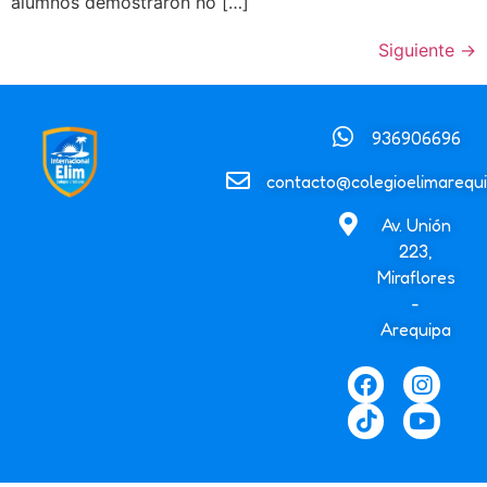
alumnos demostraron no […]
Siguiente
→
936906696
contacto@colegioelimarequi
Av. Unión
223,
Miraflores
-
Arequipa