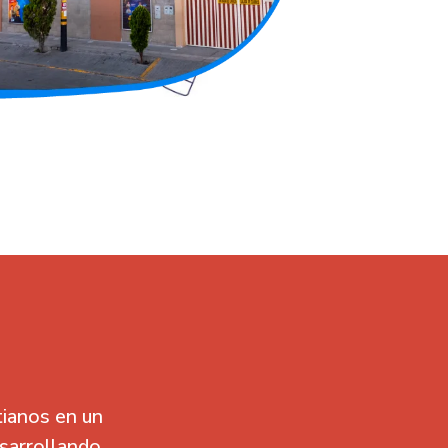
ianos en un
esarrollando