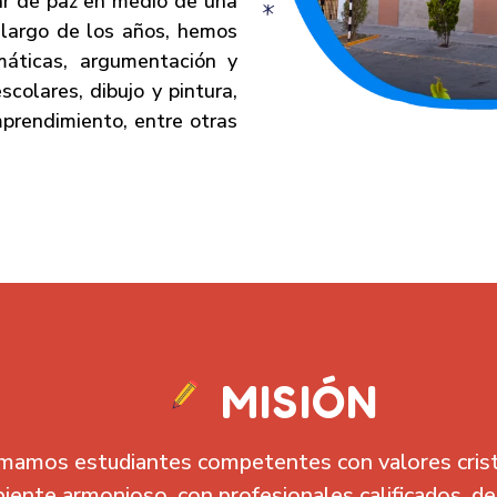
gar de paz en medio de una
 largo de los años, hemos
áticas, argumentación y
scolares, dibujo y pintura,
mprendimiento, entre otras
MISIÓN
mamos estudiantes competentes con valores crist
iente armonioso, con profesionales calificados, d