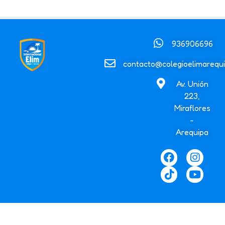
936906696
contacto@colegioelimarequi
Av. Unión
223,
Miraflores
-
Arequipa